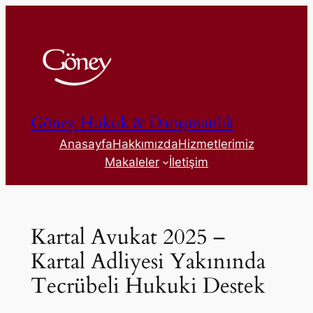
İçeriğe
geç
Göney Hukuk & Danışmanlık
Anasayfa
Hakkımızda
Hizmetlerimiz
Makaleler
İletişim
Kartal Avukat 2025 –
Kartal Adliyesi Yakınında
Tecrübeli Hukuki Destek