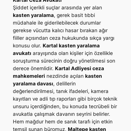
Kartal Ceza Avukatı
Şiddet içerikli suçlar arasında yer alan
kasten yaralama
, gerek basit tıbbi
müdahale ile giderilebilecek durumlar
gerekse vücutta kalıcı hasar bırakan ağır
fiiller açısından ceza hukukunda sıkça yargı
konusu olur.
Kartal kasten yaralama
avukatı
arayışında olan kişiler için özellikle
soruşturma sürecinin doğru yönetilmesi son
derece önemlidir.
Kartal Adliyesi ceza
mahkemeleri
nezdinde açılan
kasten
yaralama davası
, delillerin
değerlendirilmesi, tanık ifadeleri, kamera
kayıtları ve adli tıp raporları gibi birçok teknik
unsuru içerdiğinden, bu konuda tecrübeli bir
avukatla çalışmak davanın seyrini belirler.
Hem mağdur hem de sanık tarafı için etkin
temsil sunan büromuz,
Maltepe kasten