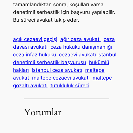
tamamlandıktan sonra, koşulları varsa
denetimli serbestlik için başvuru yapılabilir.
Bu süreci avukat takip eder.
açık cezaevi geçişi
ağır ceza avukatı
ceza
davası avukatı
ceza hukuku danışmanlığı
ceza infaz hukuku
cezaevi avukatı istanbul
denetimli serbestlik başvurusu
hükümlü
hakları
istanbul ceza avukatı
maltepe
avukat
maltepe cezaevi avukatı
maltepe
gözaltı avukatı
tutukluluk süreci
Yorumlar