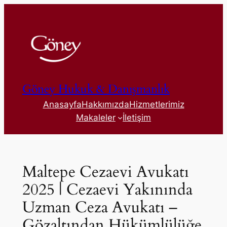
İçeriğe
geç
Göney Hukuk & Danışmanlık
Anasayfa
Hakkımızda
Hizmetlerimiz
Makaleler
İletişim
Maltepe Cezaevi Avukatı
2025 | Cezaevi Yakınında
Uzman Ceza Avukatı –
Gözaltından Hükümlülüğe