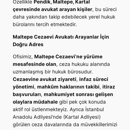
Özellikle
Pendik, Maltepe, Kartal
çevresinde avukat arayan kişiler
, bu süreci
daha yakından takip edebilecek yerel hukuk
bürolarını tercih etmektedir.
Maltepe Cezaevi Avukatı Arayanlar İçin
Doğru Adres
Ofisimiz,
Maltepe Cezaevi’ne yürüme
mesafesinde olan
, ceza hukuku alanında
uzmanlaşmış bir hukuk bürosudur.
Cezaevine avukat ziyareti
,
infaz süreci
yönetimi
,
mahkûm haklarının takibi
,
itiraz
başvuruları
,
mahkumiyet sonrası gelişen
olaylara müdahale
gibi pek çok konuda
aktif rol üstlenmekteyiz. Ayrıca İstanbul
Anadolu Adliyesi’nde (Kartal Adliyesi)
görülen ceza davalarında da müvekkillerimizi