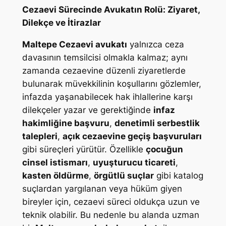
Cezaevi Sürecinde Avukatın Rolü: Ziyaret,
Dilekçe ve İtirazlar
Maltepe Cezaevi avukatı
yalnızca ceza
davasının temsilcisi olmakla kalmaz; aynı
zamanda cezaevine düzenli ziyaretlerde
bulunarak müvekkilinin koşullarını gözlemler,
infazda yaşanabilecek hak ihlallerine karşı
dilekçeler yazar ve gerektiğinde
infaz
hakimliğine başvuru
,
denetimli serbestlik
talepleri
,
açık cezaevine geçiş başvuruları
gibi süreçleri yürütür. Özellikle
çocuğun
cinsel istismarı
,
uyuşturucu ticareti
,
kasten öldürme
,
örgütlü suçlar
gibi katalog
suçlardan yargılanan veya hüküm giyen
bireyler için, cezaevi süreci oldukça uzun ve
teknik olabilir. Bu nedenle bu alanda uzman