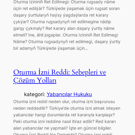
Oturma Izininiň Ret Edilmegi: Oturma rugsady näme
üçin ret edilýär? Türkiýede ýaşamak üçin rugsat soran
daşary ýurtlularyň haýsy ýagdaýlarda ret karary
çykýar? Oturma rugsadynyň ret edilmegine nädip
garşy çykmaly? Ret karary alan daşary ýurtly näme
etmeli? Ine, ähli jogaplar. Oturma Izininiň Ret Edilmegi
Näme? Oturma rugsadynyň ret edilmegi, daşary ýurtly
bir adamyň Türkiýede ýaşamak üçin…
Oturma İzni Reddi: Sebepleri ve
Çözüm Yolları
kategori:
Yabancılar Hukuku
Oturma izni reddi neden olur, oturma izni başvurusu
neden reddedilir? Türkiye’de oturma izni almak isteyen
yabancılar hangi durumlarda ret kararıyla karşılaşır?
Peki oturma izni reddine nasıl itiraz edilir? Red kararı
alan yabancılar ne yapmalı? İşte en güncel bilgiler.
Oturma İzni Reddi Ne Demektir? Oturma izni reddi,