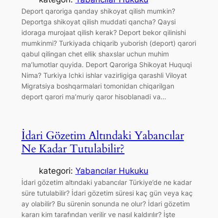
Deport qaroriga qanday shikoyat qilish mumkin?
Deportga shikoyat qilish muddati qancha? Qaysi
idoraga murojaat qilish kerak? Deport bekor qilinishi
mumkinmi? Turkiyada chiqarib yuborish (deport) qarori
qabul qilingan chet ellik shaxslar uchun muhim
ma’lumotlar quyida. Deport Qaroriga Shikoyat Huquqi
Nima? Turkiya Ichki ishlar vazirligiga qarashli Viloyat
Migratsiya boshqarmalari tomonidan chiqarilgan
deport qarori ma’muriy qaror hisoblanadi va…
İdari Gözetim Altındaki Yabancılar
Ne Kadar Tutulabilir?
kategori:
Yabancılar Hukuku
İdari gözetim altındaki yabancılar Türkiye’de ne kadar
süre tutulabilir? İdari gözetim süresi kaç gün veya kaç
ay olabilir? Bu sürenin sonunda ne olur? İdari gözetim
kararı kim tarafından verilir ve nasıl kaldırılır? İşte