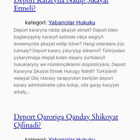
Etmeli?
kategori:
Yabancılar Hukuku
Deport kararyna nädip şikaýat etmeli? Deport bilen
baglanyşykly kararyň üstünde näçe wagtyň
dowamynda şikaýat edilip bilner? Hangi edaralara ýüz
tutmaly? Deport karary ýatyrylyp bilnermi? Türkiýeden
çykarylmaga degişli bolan daşary ýurtlularyň
hukuklaryny we mümkinçiliklerini düşündirýäris. Deport
Kararyna Şikaýat Etmek Hukugy Nähili? Türkiýäniň
welaýat Göç Idarasy tarapyndan berilýän deport
karary administratiw çäre bolup, oňa garşy kazyýet
arkaly…
Deport Qaroriga Qanday Shikoyat
Qilinadi?
kategori:
Yabancılar Hukuku