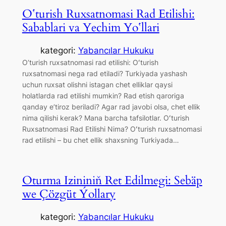
Oʻturish Ruxsatnomasi Rad Etilishi:
Sabablari va Yechim Yoʻllari
kategori:
Yabancılar Hukuku
O’turish ruxsatnomasi rad etilishi: Oʻturish
ruxsatnomasi nega rad etiladi? Turkiyada yashash
uchun ruxsat olishni istagan chet elliklar qaysi
holatlarda rad etilishi mumkin? Rad etish qaroriga
qanday e’tiroz beriladi? Agar rad javobi olsa, chet ellik
nima qilishi kerak? Mana barcha tafsilotlar. Oʻturish
Ruxsatnomasi Rad Etilishi Nima? Oʻturish ruxsatnomasi
rad etilishi – bu chet ellik shaxsning Turkiyada…
Oturma Izininiň Ret Edilmegi: Sebäp
we Çözgüt Ýollary
kategori:
Yabancılar Hukuku