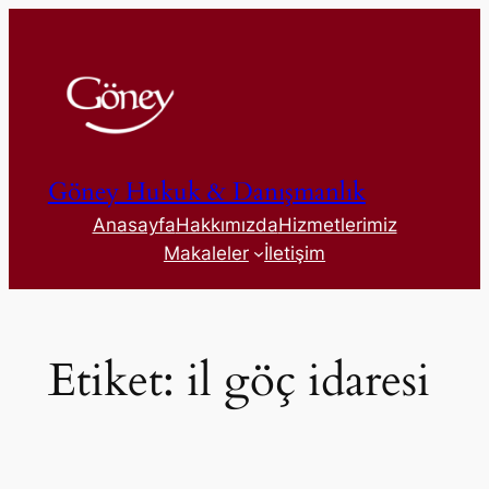
İçeriğe
geç
Göney Hukuk & Danışmanlık
Anasayfa
Hakkımızda
Hizmetlerimiz
Makaleler
İletişim
Etiket:
il göç idaresi