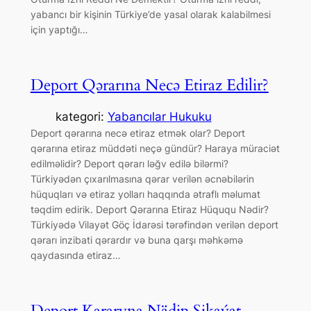
yabancı bir kişinin Türkiye’de yasal olarak kalabilmesi
için yaptığı…
Deport Qərarına Necə Etiraz Edilir?
kategori:
Yabancılar Hukuku
Deport qərarına necə etiraz etmək olar? Deport
qərarına etiraz müddəti neçə gündür? Haraya müraciət
edilməlidir? Deport qərarı ləğv edilə bilərmi?
Türkiyədən çıxarılmasına qərar verilən əcnəbilərin
hüquqları və etiraz yolları haqqında ətraflı məlumat
təqdim edirik. Deport Qərarına Etiraz Hüququ Nədir?
Türkiyədə Vilayət Göç İdarəsi tərəfindən verilən deport
qərarı inzibati qərardır və buna qarşı məhkəmə
qaydasında etiraz…
Deport Kararyna Nädip Şikaýat