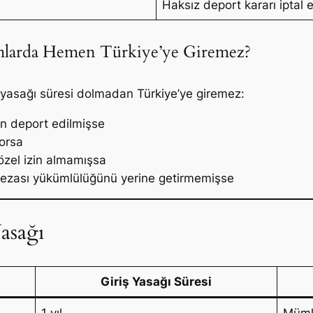
Haksız deport kararı iptal e
mlarda Hemen Türkiye’ye Giremez?
ş yasağı süresi dolmadan Türkiye’ye giremez:
an deport edilmişse
yorsa
özel izin almamışsa
ezası yükümlülüğünü yerine getirmemişse
asağı
Giriş Yasağı Süresi
1 yıl
Müm