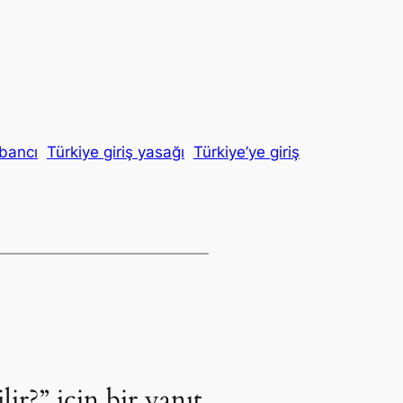
abancı
Türkiye giriş yasağı
Türkiye’ye giriş
r?” için bir yanıt