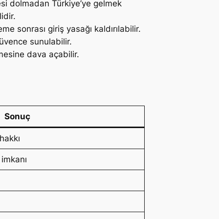
resi dolmadan Türkiye’ye gelmek
idir.
e sonrası giriş yasağı kaldırılabilir.
vence sunulabilir.
esine dava açabilir.
Sonuç
 hakkı
ş imkanı