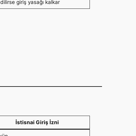
dilirse giriş yasağı kalkar
İstisnai Giriş İzni
kün