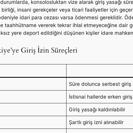
i durumlarda, konsolosluktan vize alarak giriş yasağı sü
liği, insani gerekçeler veya ticari faaliyetler için geçerl
edeniyle idari para cezası varsa ödenmesi gereklidir. Ödem
e taahhütname vererek tekrar ihlal etmeyeceğine dair gü
sız yere deport edildiğini düşünen kişiler idare mahkem
ye’ye Giriş İzin Süreçleri
Süre dolunca serbest giriş
İstisnai hallerde erken giri
Giriş yasağı kaldırılabilir
Şartlı giriş izni alınabilir