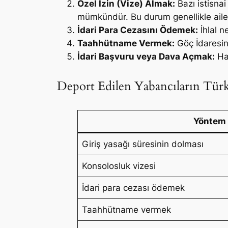
Özel İzin (Vize) Almak:
Bazı istisna
mümkündür. Bu durum genellikle aile bir
İdari Para Cezasını Ödemek:
İhlal n
Taahhütname Vermek:
Göç İdaresin
İdari Başvuru veya Dava Açmak:
Hak
Deport Edilen Yabancıların Türki
Yöntem
Giriş yasağı süresinin dolması
Konsolosluk vizesi
İdari para cezası ödemek
Taahhütname vermek