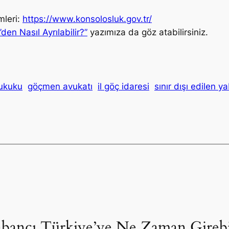
mleri:
https://www.konsolosluk.gov.tr/
den Nasıl Ayrılabilir?”
yazımıza da göz atabilirsiniz.
ukuku
göçmen avukatı
il göç idaresi
sınır dışı edilen y
bancı Türkiye’ye Ne Zaman Girebili