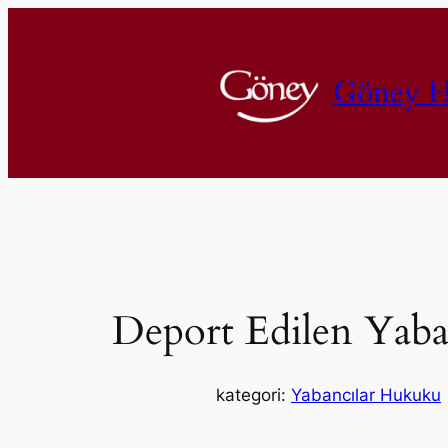
İçeriğe
geç
Göney H
Deport Edilen Yaba
kategori:
Yabancılar Hukuku