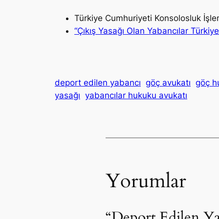
Türkiye Cumhuriyeti Konsolosluk İşle
“Çıkış Yasağı Olan Yabancılar Türkiye’
deport edilen yabancı
göç avukatı
göç h
yasağı
yabancılar hukuku avukatı
Yorumlar
“Deport Edilen Ya