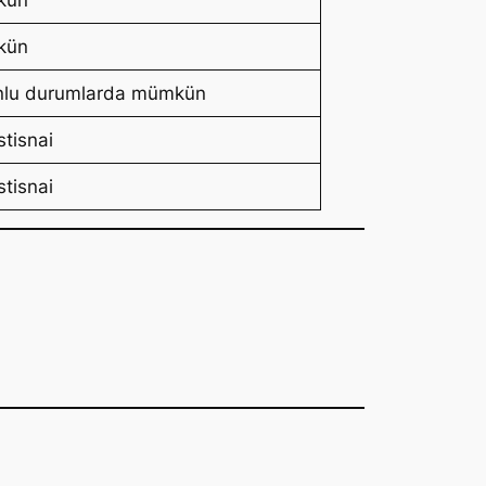
kün
nlu durumlarda mümkün
stisnai
stisnai