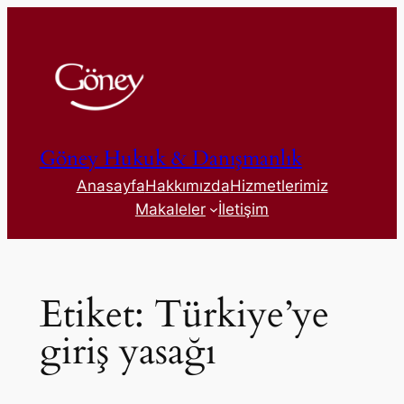
İçeriğe
geç
Göney Hukuk & Danışmanlık
Anasayfa
Hakkımızda
Hizmetlerimiz
Makaleler
İletişim
Etiket:
Türkiye’ye
giriş yasağı