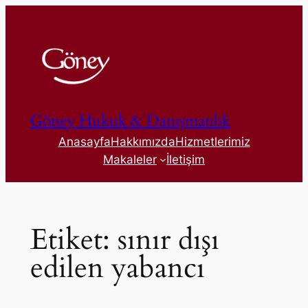
İçeriğe
geç
Göney Hukuk & Danışmanlık
Anasayfa
Hakkımızda
Hizmetlerimiz
Makaleler
İletişim
Etiket:
sınır dışı
edilen yabancı