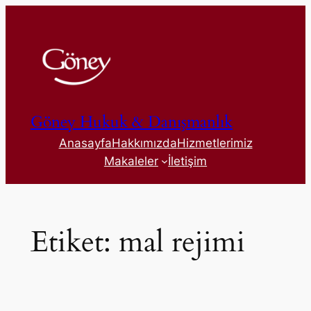
İçeriğe
geç
Göney Hukuk & Danışmanlık
Anasayfa
Hakkımızda
Hizmetlerimiz
Makaleler
İletişim
Etiket:
mal rejimi