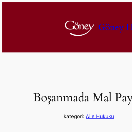
İçeriğe
geç
Göney H
Boşanmada Mal Payl
kategori:
Aile Hukuku