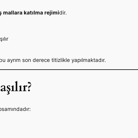
ş mallara katılma rejimi
dir.
ılır
 ayrım son derece titizlikle yapılmaktadır.
şılır?
apsamındadır: