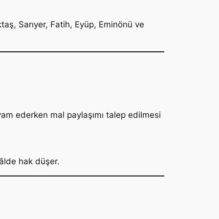
ktaş, Sarıyer, Fatih, Eyüp, Eminönü ve
vam ederken mal paylaşımı talep edilmesi
hâlde hak düşer.