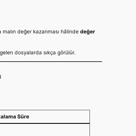
ıca malın değer kazanması hâlinde
değer
n gelen dosyalarda sıkça görülür.
?
talama Süre