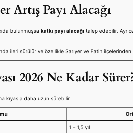
er Artış Payı Alacağı
katkıda bulunmuşsa
katkı payı alacağı
talep edebilir. Ayr
a ileri sürülür ve özellikle Sarıyer ve Fatih ilçelerinde
ası 2026 Ne Kadar Sürer
a kıyasla daha uzun sürebilir.
umu
Or
1 – 1,5 yıl