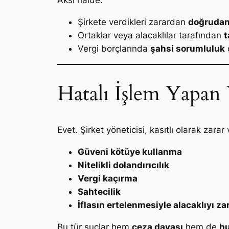
Aksi hâlde:
Şirkete verdikleri zarardan
doğrudan 
Ortaklar veya alacaklılar tarafından
t
Vergi borçlarında
şahsi sorumluluk
d
Hatalı İşlem Yapan
Evet. Şirket yöneticisi, kasıtlı olarak zarar
Güveni kötüye kullanma
Nitelikli dolandırıcılık
Vergi kaçırma
Sahtecilik
İflasın ertelenmesiyle alacaklıyı z
Bu tür suçlar hem
ceza davası
hem de
hu