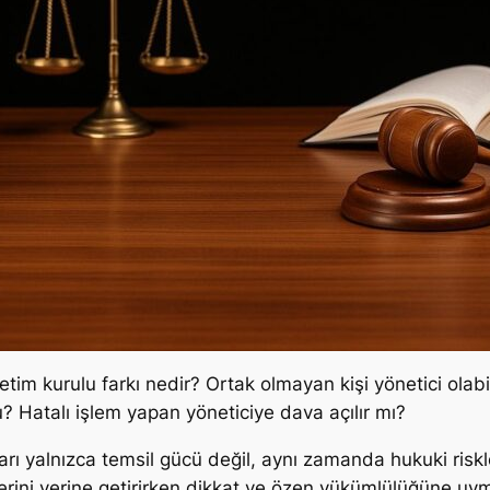
tim kurulu farkı nedir? Ortak olmayan kişi yönetici olab
? Hatalı işlem yapan yöneticiye dava açılır mı?
pıları yalnızca temsil gücü değil, aynı zamanda hukuki ris
vlerini yerine getirirken dikkat ve özen yükümlülüğüne u