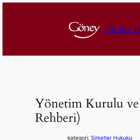
İçeriğe
geç
Göney H
Yönetim Kurulu ve 
Rehberi)
kategori:
Şirketler Hukuku