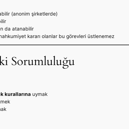
bilir (anonim şirketlerde)
lir
an da atanabilir
/mahkumiyet kararı olanlar bu görevleri üstlenemez
ki Sorumluluğu
k kurallarına
uymak
etmek
mak