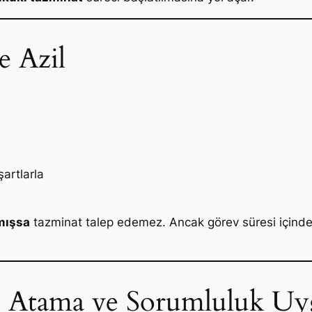
e Azil
şartlarla
mışsa
tazminat talep edemez. Ancak görev süresi içinde 
ci Atama ve Sorumluluk Uy