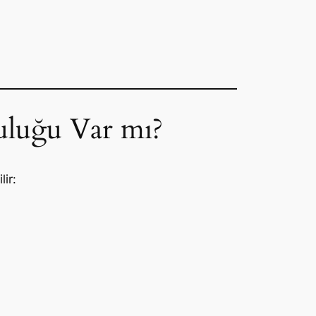
uluğu Var mı?
lir: