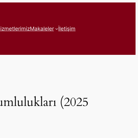
izmetlerimiz
Makaleler
İletişim
mlulukları (2025