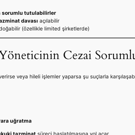
sorumlu tutulabilirler
azminat davası
açılabilir
oğabilir (özellikle limited şirketlerde)
 Yöneticinin Cezai Soruml
 verirse veya hileli işlemler yaparsa şu suçlarla karşılaşabi
arara uğratma
kuki tazminat
süreci başlatılmasına yol açar.