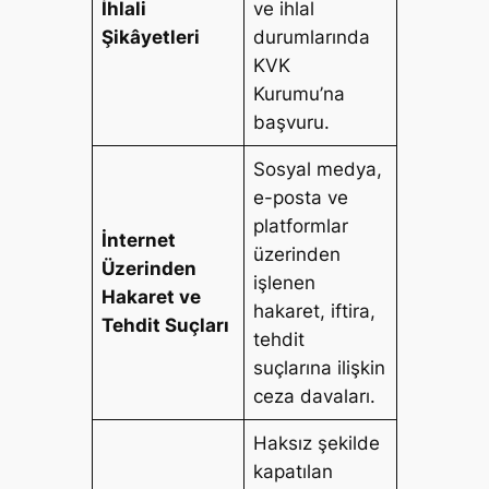
İhlali
ve ihlal
Şikâyetleri
durumlarında
KVK
Kurumu’na
başvuru.
Sosyal medya,
e-posta ve
platformlar
İnternet
üzerinden
Üzerinden
işlenen
Hakaret ve
hakaret, iftira,
Tehdit Suçları
tehdit
suçlarına ilişkin
ceza davaları.
Haksız şekilde
kapatılan