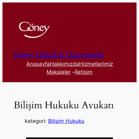
İçeriğe
geç
Göney Hukuk & Danışmanlık
Anasayfa
Hakkımızda
Hizmetlerimiz
Makaleler
İletişim
Bilişim Hukuku Avukatı
kategori:
Bilişim Hukuku