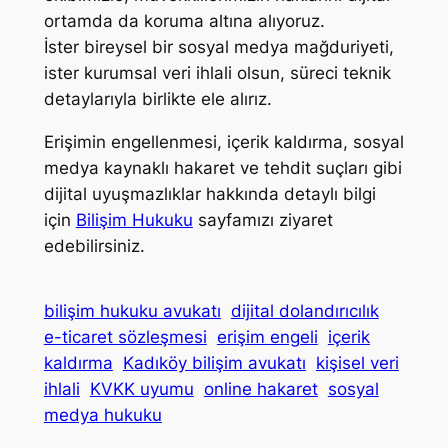
ortamda da koruma altına alıyoruz.
İster bireysel bir sosyal medya mağduriyeti,
ister kurumsal veri ihlali olsun, süreci teknik
detaylarıyla birlikte ele alırız.
Erişimin engellenmesi, içerik kaldırma, sosyal
medya kaynaklı hakaret ve tehdit suçları gibi
dijital uyuşmazlıklar hakkında detaylı bilgi
için
Bilişim Hukuku
sayfamızı ziyaret
edebilirsiniz.
bilişim hukuku avukatı
dijital dolandırıcılık
e-ticaret sözleşmesi
erişim engeli
içerik
kaldırma
Kadıköy bilişim avukatı
kişisel veri
ihlali
KVKK uyumu
online hakaret
sosyal
medya hukuku