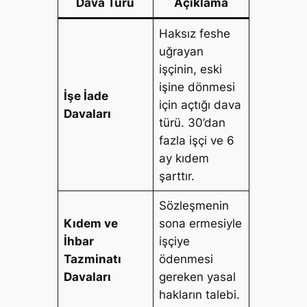
Dava Türü
Açıklama
Haksız feshe
uğrayan
işçinin, eski
işine dönmesi
İşe İade
için açtığı dava
Davaları
türü. 30’dan
fazla işçi ve 6
ay kıdem
şarttır.
Sözleşmenin
Kıdem ve
sona ermesiyle
İhbar
işçiye
Tazminatı
ödenmesi
Davaları
gereken yasal
hakların talebi.