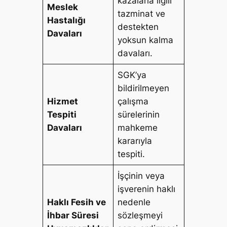
kazalarla ilgili
Meslek
tazminat ve
Hastalığı
destekten
Davaları
yoksun kalma
davaları.
SGK’ya
bildirilmeyen
Hizmet
çalışma
Tespiti
sürelerinin
Davaları
mahkeme
kararıyla
tespiti.
İşçinin veya
işverenin haklı
Haklı Fesih ve
nedenle
İhbar Süresi
sözleşmeyi