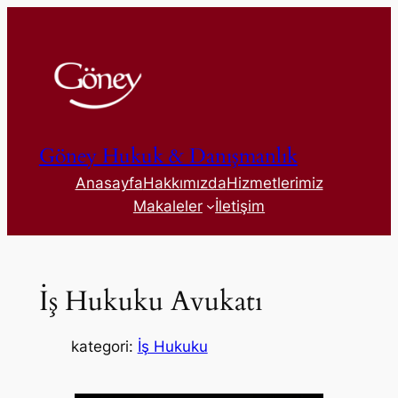
İçeriğe
geç
Göney Hukuk & Danışmanlık
Anasayfa
Hakkımızda
Hizmetlerimiz
Makaleler
İletişim
İş Hukuku Avukatı
kategori:
İş Hukuku