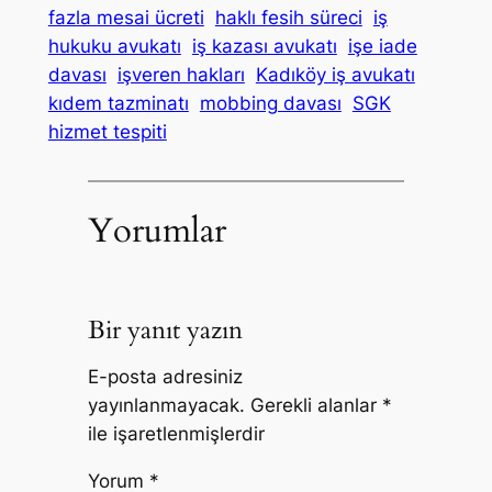
fazla mesai ücreti
haklı fesih süreci
iş
hukuku avukatı
iş kazası avukatı
işe iade
davası
işveren hakları
Kadıköy iş avukatı
kıdem tazminatı
mobbing davası
SGK
hizmet tespiti
Yorumlar
Bir yanıt yazın
E-posta adresiniz
yayınlanmayacak.
Gerekli alanlar
*
ile işaretlenmişlerdir
Yorum
*