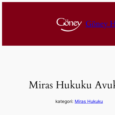
İçeriğe
geç
Göney H
Miras Hukuku Avuk
kategori:
Miras Hukuku