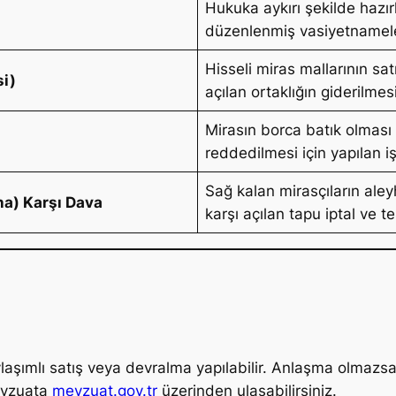
Hukuka aykırı şekilde hazı
düzenlenmiş vasiyetnamelere
Hisseli miras mallarının sat
si)
açılan ortaklığın giderilmes
Mirasın borca batık olmas
reddedilmesi için yapılan i
Sağ kalan mirasçıların aley
a) Karşı Dava
karşı açılan tapu iptal ve te
laşımlı satış veya devralma yapılabilir. Anlaşma olmazsa
mevzuata
mevzuat.gov.tr
üzerinden ulaşabilirsiniz.