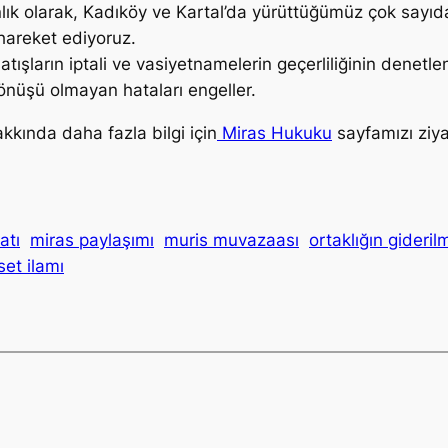
ık olarak, Kadıköy ve Kartal’da yürüttüğümüz çok sayıd
hareket ediyoruz.
satışların iptali ve vasiyetnamelerin geçerliliğinin denetl
önüşü olmayan hataları engeller.
akkında daha fazla bilgi için
Miras Hukuku
sayfamızı ziyar
atı
miras paylaşımı
muris muvazaası
ortaklığın gideril
set ilamı