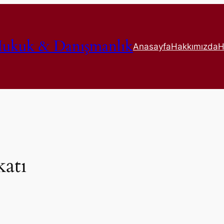
ukuk & Danışmanlık
Anasayfa
Hakkımızda
H
atı